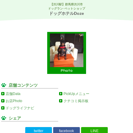
【渋川駅】群馬県渋川市
ドッグラン･ペットショップ
ドッグホテルDoze
店舗コンテンツ
店舗Data
PickUpメニュー
お店Photo
クチコミ掲示板
ドッグライフナビ
シェア
twitter
facebook
LINE