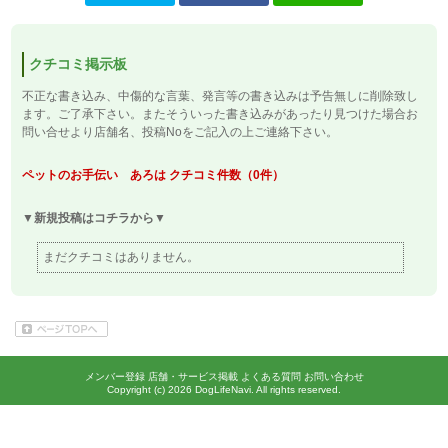
クチコミ掲示板
不正な書き込み、中傷的な言葉、発言等の書き込みは予告無しに削除致し
ます。ご了承下さい。またそういった書き込みがあったり見つけた場合
お
問い合せ
より店舗名、投稿Noをご記入の上ご連絡下さい。
ペットのお手伝い あろは クチコミ件数（0件）
▼新規投稿はコチラから▼
まだクチコミはありません。
メンバー登録
店舗・サービス掲載
よくある質問
お問い合わせ
Copyright (c)
2026 DogLifeNavi. All rights reserved.