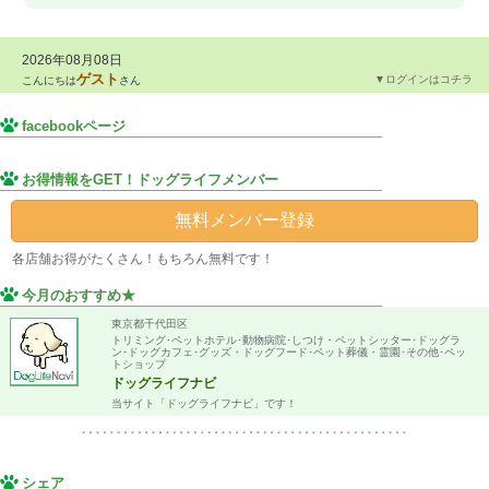
2026年08月08日
ゲスト
▼ログインはコチラ
こんにちは
さん
facebookページ
お得情報をGET！ドッグライフメンバー
無料メンバー登録
各店舗
お得がたくさん！もちろん無料です！
今月のおすすめ★
東京都千代田区
トリミング･ペットホテル･動物病院･しつけ・ペットシッター･ドッグラ
ン･ドッグカフェ･グッズ・ドッグフード･ペット葬儀・霊園･その他･ペッ
トショップ
ドッグライフナビ
当サイト「ドッグライフナビ」です！
シェア